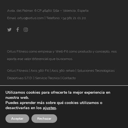
Avda. del Palmar, 6 CP 46460 Silla – Valencia, España
Email:
ortus@ortus.com
| Teléfono: +34 961 21 01 20
Ortus Fitness como empresa y Well-Fit como producto y concepto, nos
aporta ese valor diferencial que buscamos.
Ortus Fitness
|
Axis 360 Fit
|
Axis 360 rehab
|
Soluciones Tecnológicas
Deportivas S.T.D.
|
Servicio Técnico
|
Contacto
Utilizamos cookies para ofrecerte la mejor experiencia en
nuestra web.
Puedes aprender más sobre qué cookies utilizamos o
desactivarlas en los
ajustes
.
Aceptar
Rechazar
© 2018 Well-Fit® |
Aviso Legal
|
Política de Privacidad
|
Cookies