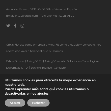
Avda. del Palmar, 6 CP 46460 Silla – Valencia, España
Email:
ortus@ortus.com
| Teléfono: +34 961 21 01 20
Ortus Fitness como empresa y Well-Fit como producto y concepto, nos
aporta ese valor diferencial que buscamos.
Ortus Fitness
|
Axis 360 Fit
|
Axis 360 rehab
|
Soluciones Tecnológicas
Deportivas S.T.D.
|
Servicio Técnico
|
Contacto
Utilizamos cookies para ofrecerte la mejor experiencia en
nuestra web.
Puedes aprender más sobre qué cookies utilizamos o
desactivarlas en los
ajustes
.
Aceptar
Rechazar
© 2018 Well-Fit® |
Aviso Legal
|
Política de Privacidad
|
Cookies